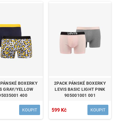
 PÁNSKÉ BOXERKY
2PACK PÁNSKÉ BOXERKY
IS GRAY/YELLOW
LEVIS BASIC LIGHT PINK
95035001 400
905001001 001
599 Kč
KOUPIT
KOUPIT