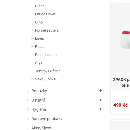
Diesel
Enrico Coveri
Gino
Horsefeathers
Levis
Pleas
Ralph Lauren
Styx
Tommy Hilfiger
Voxx | Lonka
2PACK p
bíl
Ponožky
add
Ostatní
add
499 Kč
Hygiena
add
Dárkové poukazy
Akce/Slevy