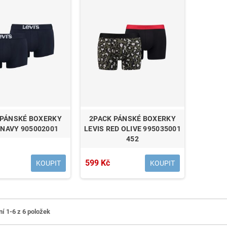
 PÁNSKÉ BOXERKY
2PACK PÁNSKÉ BOXERKY
 NAVY 905002001
LEVIS RED OLIVE 995035001
452
599 Kč
KOUPIT
KOUPIT
í 1-6 z 6 položek