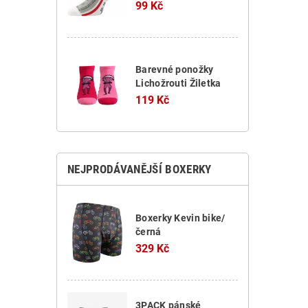
99 Kč
Barevné ponožky
Lichožrouti Žiletka
119 Kč
NEJPRODÁVANĚJŠÍ BOXERKY
Boxerky Kevin bike/
černá
329 Kč
3PACK pánské