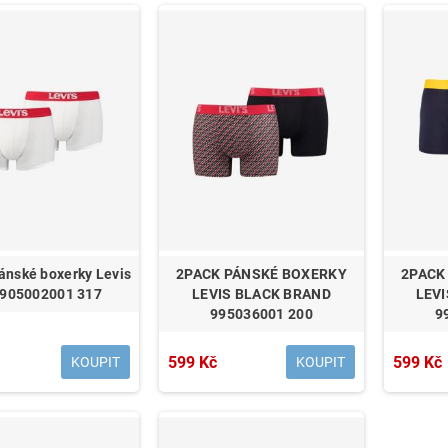
ánské boxerky Levis
2PACK PÁNSKÉ BOXERKY
2PACK
é 905002001 317
LEVIS BLACK BRAND
LEV
995036001 200
9
599 Kč
599 Kč
KOUPIT
KOUPIT