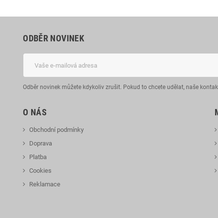
ODBĚR NOVINEK
Odběr novinek můžete kdykoliv zrušit. Pokud to chcete udělat, naše konta
O NÁS
Obchodní podmínky
Doprava
Platba
Cookies
Reklamace