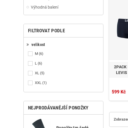
Výhodná balení
FILTROVAT PODLE
velikost
M
(6)
L
(6)
2PACK
LEVIS
XL
(5)
XXL
(1)
599 Kč
NEJPRODÁVANĚJŠÍ PONOŽKY
Zobrazen
Ponožky tm.šedé