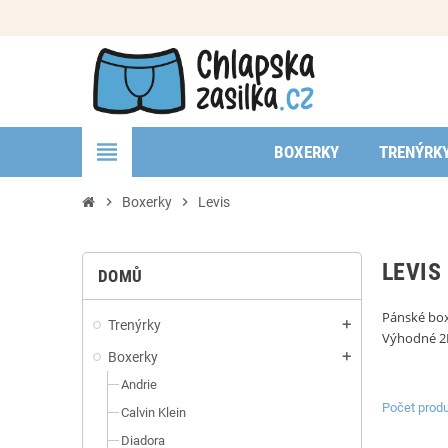
view_headline
BOXERKY
TRENÝRK
chevron_right
Boxerky
chevron_right
Levis
LEVIS
DOMŮ
Pánské box
Trenýrky
add
Výhodné 2P
Boxerky
add
Andrie
Počet produ
Calvin Klein
Diadora