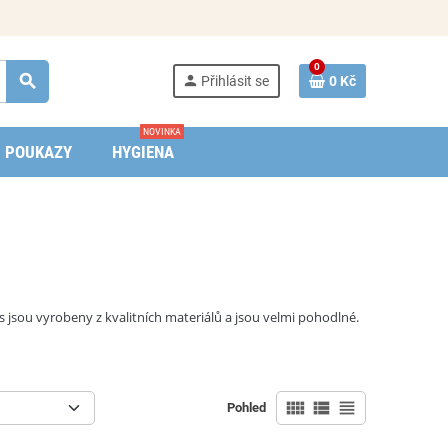
0
search
person
Přihlásit se
0 Kč
NOVINKA
POUKAZY
HYGIENA
 jsou vyrobeny z kvalitních materiálů a jsou velmi pohodlné.
view_comfy
view_list
view_headline
Pohled