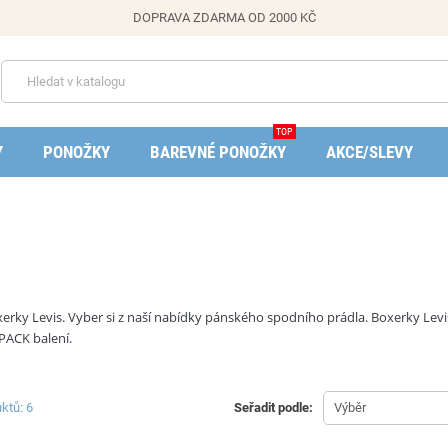
DOPRAVA ZDARMA OD 2000 KČ
TOP
Y
PONOŽKY
BAREVNÉ PONOŽKY
AKCE/SLEVY
erky Levis. Vyber si z naší nabídky pánského spodního prádla. Boxerky Levis
ACK balení.
ktů: 6
Seřadit podle:
Výběr