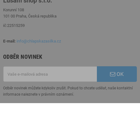
Lusam shop s.r.o.
Korunní 108
101 00 Praha, Česká republika
ič:22515259
E-mail:
info@chlapskazasilka.cz
ODBĚR NOVINEK
OK
Odběr novinek můžete kdykoliv zrušit. Pokud to chcete udělat, naše kontaktní
informace naleznete v právním oznámení.
O NÁS
MŮJ ÚČET