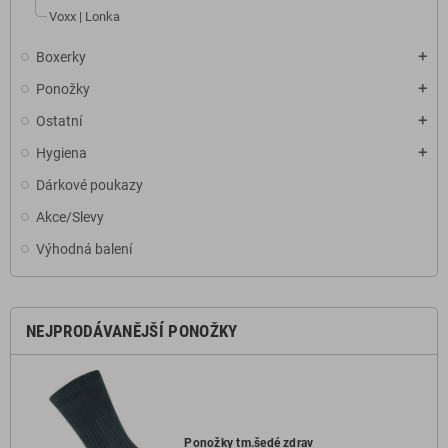
Voxx | Lonka
Boxerky
add
Ponožky
add
Ostatní
add
Hygiena
add
Dárkové poukazy
Akce/Slevy
Výhodná balení
NEJPRODÁVANĚJŠÍ PONOŽKY
Ponožky tm.šedé zdrav