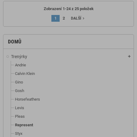
Zobrazení 1-24 z 25 položek
1
2
navigate_next
DALŠÍ
DOMŮ
Trenýrky
add
Andrie
Calvin Klein
Gino
Gosh
Horsefeathers
Levis
Pleas
Represent
Styx