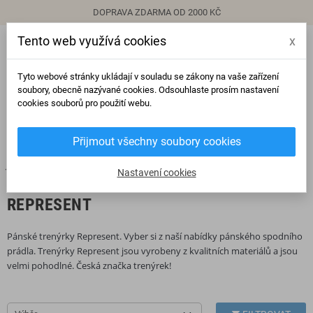
DOPRAVA ZDARMA OD 2000 KČ
Tento web využívá cookies
x
person
Přihlásit se
Tyto webové stránky ukládají v souladu se zákony na vaše zařízení
soubory, obecně nazývané cookies. Odsouhlaste prosím nastavení
cookies souborů pro použití webu.
0
view_headline
search
Přijmout všechny soubory cookies
chevron_right
chevron_right
Trenýrky
Represent
Nastavení cookies
REPRESENT
Pánské trenýrky Represent. Vyber si z naší nabídky pánského spodního
prádla. Trenýrky Represent jsou vyrobeny z kvalitních materiálů a jsou
velmi pohodlné. Česká značka trenýrek!