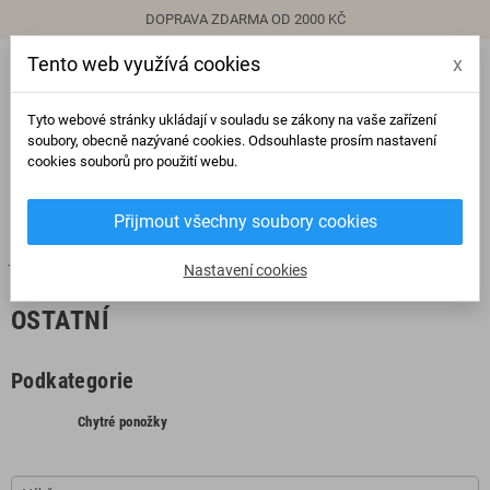
DOPRAVA ZDARMA OD 2000 KČ
Tento web využívá cookies
x
person
Přihlásit se
Tyto webové stránky ukládají v souladu se zákony na vaše zařízení
soubory, obecně nazývané cookies. Odsouhlaste prosím nastavení
cookies souborů pro použití webu.
0
view_headline
search
Přijmout všechny soubory cookies
chevron_right
Ostatní
Nastavení cookies
OSTATNÍ
Podkategorie
Chytré ponožky