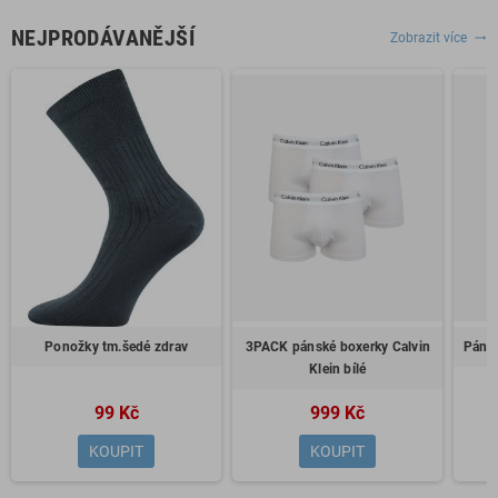
NEJPRODÁVANĚJŠÍ
Zobrazit více
trending_flat
Ponožky tm.šedé zdrav
3PACK pánské boxerky Calvin
Pánsk
Klein bílé
99 Kč
999 Kč
KOUPIT
KOUPIT