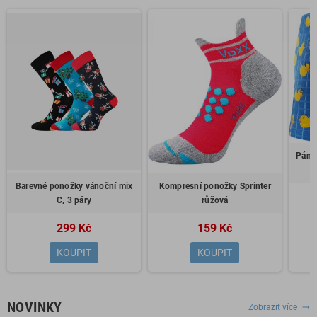
Páns
Barevné ponožky vánoční mix
Kompresní ponožky Sprinter
C, 3 páry
růžová
299 Kč
159 Kč
KOUPIT
KOUPIT
NOVINKY
Zobrazit více
trending_flat