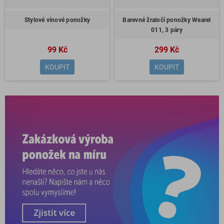
Stylové vínové ponožky
Barevné žraločí ponožky Wearel
011, 3 páry
99 Kč
299 Kč
KOUPIT
KOUPIT