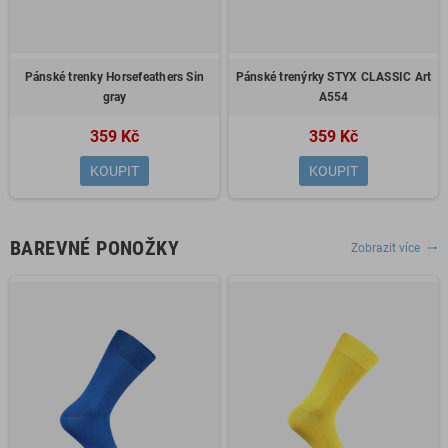
Pánské trenky Horsefeathers Sin
Pánské trenýrky STYX CLASSIC Art
gray
A554
359 Kč
359 Kč
KOUPIT
KOUPIT
BAREVNÉ PONOŽKY
Zobrazit více
trending_flat