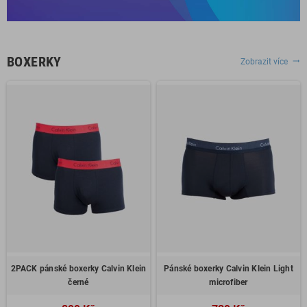
BOXERKY
Zobrazit více
trending_flat
2PACK pánské boxerky Calvin Klein
Pánské boxerky Calvin Klein Light
černé
microfiber