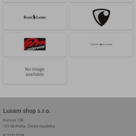
Lusam shop s.r.o.
Korunní 108
101 00 Praha, Česká republika
ič:22515259