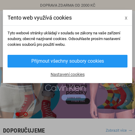
DOPRAVA ZDARMA OD 2000 KČ
Tento web využívá cookies
x
person
Přihlásit se
Tyto webové stránky ukládají v souladu se zákony na vaše zařízení
soubory, obecně nazývané cookies. Odsouhlaste prosím nastavení
cookies souborů pro použití webu.
0
view_headline
search
Přijmout všechny soubory cookies
Nastavení cookies
DOPORUČUJEME
Zobrazit více
trending_flat