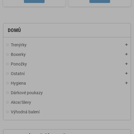
DOMŮ
Trenýrky
add
Boxerky
add
Ponožky
add
Ostatní
add
Hygiena
add
Dárkové poukazy
Akce/Slevy
Výhodná balení