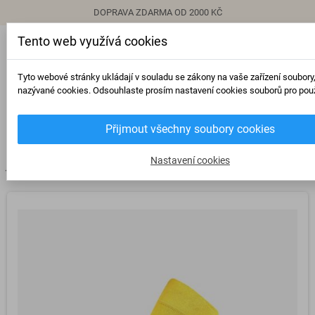
DOPRAVA ZDARMA OD 2000 KČ
Tento web využívá cookies
person
Přihlásit se
Tyto webové stránky ukládají v souladu se zákony na vaše zařízení soubory
nazývané cookies. Odsouhlaste prosím nastavení cookies souborů pro použ
0
Přijmout všechny soubory cookies
view_headline
search
Nastavení cookies
chevron_right
chevron_right
chevron_right
Ponožky
Barevné ponožky
Žluté ponožky se stříbrem