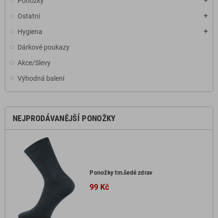
Ponožky
add
Ostatní
add
Hygiena
add
Dárkové poukazy
Akce/Slevy
Výhodná balení
NEJPRODÁVANĚJŠÍ PONOŽKY
Ponožky tm.šedé zdrav
99 Kč