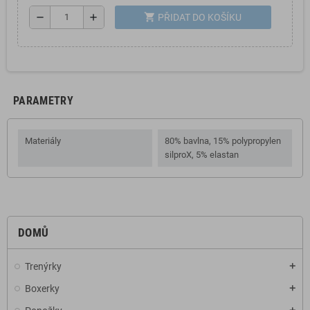
shopping_cart
remove
add
PŘIDAT DO KOŠÍKU
PARAMETRY
Materiály
80% bavlna, 15% polypropylen
silproX, 5% elastan
DOMŮ
Trenýrky
add
Boxerky
add