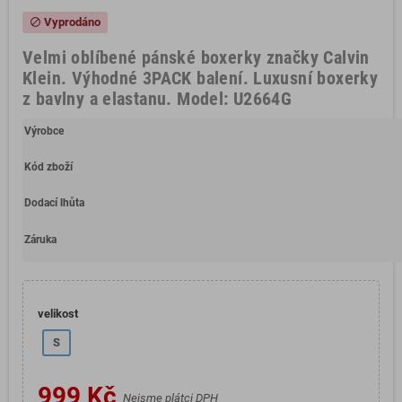
Vyprodáno
block
Velmi oblíbené pánské boxerky značky Calvin
Klein. Výhodné 3PACK balení. Luxusní boxerky
z bavlny a elastanu. Model: U2664G
Výrobce
Kód zboží
Dodací lhůta
Záruka
velikost
S
999 Kč
Nejsme plátci DPH