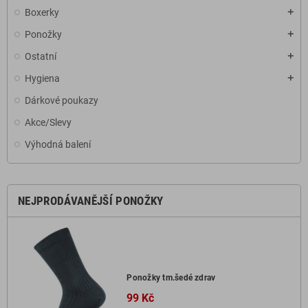
Boxerky
add
Ponožky
add
Ostatní
add
Hygiena
add
Dárkové poukazy
Akce/Slevy
Výhodná balení
NEJPRODÁVANĚJŠÍ PONOŽKY
Ponožky tm.šedé zdrav
99 Kč