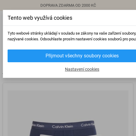
DOPRAVA ZDARMA OD 2000 KČ
Tento web využívá cookies
person
Přihlásit se
Tyto webové stránky ukládají v souladu se zákony na vaše zařízení soubory
nazývané cookies. Odsouhlaste prosím nastavení cookies souborů pro použ
0
Přijmout všechny soubory cookies
view_headline
search
Nastavení cookies
chevron_right
chevron_right
Boxerky
3PACK pánské boxerky Calvin Klein modrý mix