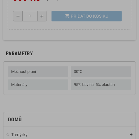
shopping_cart
remove
add
PŘIDAT DO KOŠÍKU
PARAMETRY
Možnost praní
30°C
Materiály
95% bavlna, 5% elastan
DOMŮ
Trenýrky
add