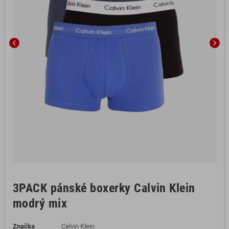
chevron_left
chevron_right
3PACK pánské boxerky Calvin Klein
modrý mix
Značka
Calvin Klein