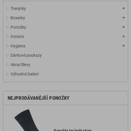
Trenýrky
add
Boxerky
add
Ponožky
add
Ostatní
add
Hygiena
add
Dárkové poukazy
Akce/Slevy
Výhodná balení
NEJPRODÁVANĚJŠÍ PONOŽKY
Ponožky tm.šedé zdrav