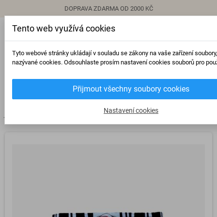
DOPRAVA ZDARMA OD 2000 KČ
Tento web využívá cookies
person
Přihlásit se
Tyto webové stránky ukládají v souladu se zákony na vaše zařízení soubory
nazývané cookies. Odsouhlaste prosím nastavení cookies souborů pro použ
0
Přijmout všechny soubory cookies
view_headline
search
Nastavení cookies
chevron_right
chevron_right
Boxerky
Pánské boxerky STYX CLASSIC Q763 pruh