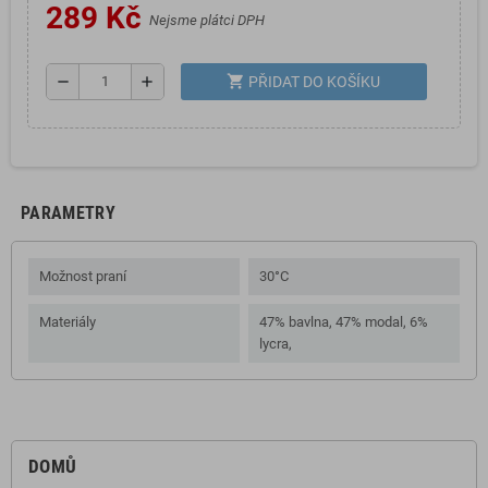
289 Kč
Nejsme plátci DPH
shopping_cart
remove
add
PŘIDAT DO KOŠÍKU
PARAMETRY
Možnost praní
30°C
Materiály
47% bavlna, 47% modal, 6%
lycra ,
DOMŮ