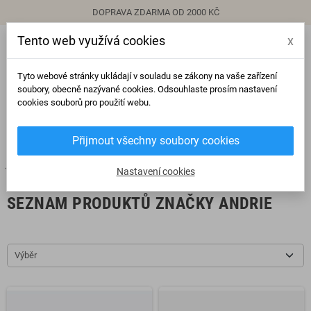
DOPRAVA ZDARMA OD 2000 KČ
Tento web využívá cookies
x
person
Přihlásit se
Tyto webové stránky ukládají v souladu se zákony na vaše zařízení
soubory, obecně nazývané cookies. Odsouhlaste prosím nastavení
cookies souborů pro použití webu.
0
view_headline
search
Přijmout všechny soubory cookies
chevron_right
chevron_right
Značky
Andrie
Nastavení cookies
SEZNAM PRODUKTŮ ZNAČKY ANDRIE
Výběr