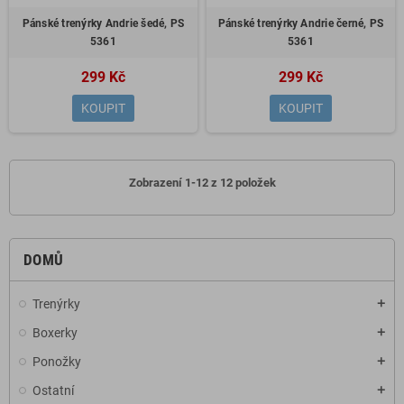
Pánské trenýrky Andrie šedé, PS
Pánské trenýrky Andrie černé, PS
5361
5361
299 Kč
299 Kč
KOUPIT
KOUPIT
Zobrazení 1-12 z 12 položek
DOMŮ
Trenýrky
add
Boxerky
add
Ponožky
add
Ostatní
add