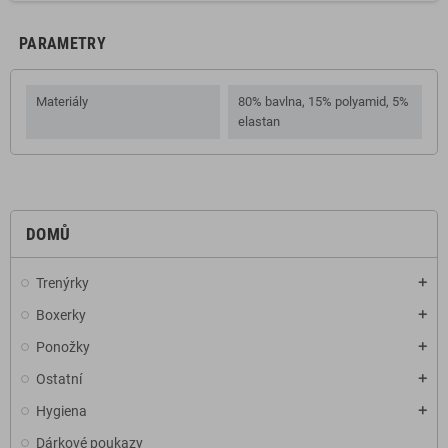
PARAMETRY
Materiály
80% bavlna, 15% polyamid, 5%
elastan
DOMŮ
Trenýrky
add
Boxerky
add
Ponožky
add
Ostatní
add
Hygiena
add
Dárkové poukazy