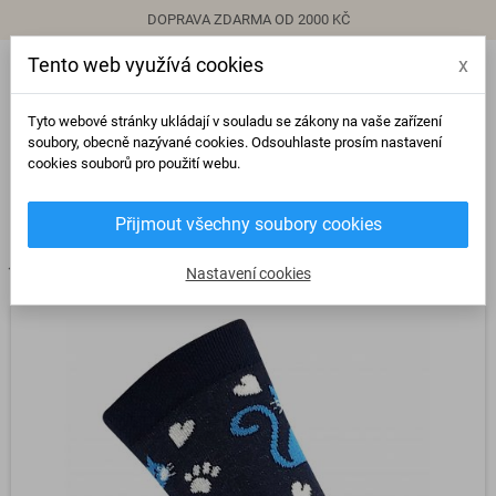
DOPRAVA ZDARMA OD 2000 KČ
Tento web využívá cookies
x
person
Přihlásit se
Tyto webové stránky ukládají v souladu se zákony na vaše zařízení
soubory, obecně nazývané cookies. Odsouhlaste prosím nastavení
cookies souborů pro použití webu.
0
view_headline
search
Přijmout všechny soubory cookies
chevron_right
chevron_right
chevron_right
Ponožky
Dětské ponožky
Barevné ponožky holka kočky
Nastavení cookies