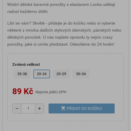
Módní dětské barevné ponožky s elastanem Lonka udělají
radost každému dítěti.
Líbí se vám? Skvělé - přidejte je do košíku nebo si vyberte
některé z mnoha dalších stylových dámských, pánských nebo
dětských ponožek. U nás najdete opravdu ty nejvíc crazy
ponožky, jaké si umíte představit. Odesíláme do 24 hodin!
Zvolená velikost
35-38
20-24
25-29
30-34
89 Kč
Nejsme plátci DPH
shopping_cart
remove
add
PŘIDAT DO KOŠÍKU