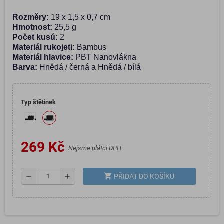
Rozměry:
19 x 1,5 x 0,7 cm
Hmotnost:
25,5 g
Počet kusů:
2
Materiál rukojeti:
Bambus
Materiál hlavice:
PBT Nanovlákna
Barva:
Hnědá / černá a Hnědá / bílá
Typ štětinek
269 Kč
Nejsme plátci DPH
shopping_cart
remove
add
PŘIDAT DO KOŠÍKU