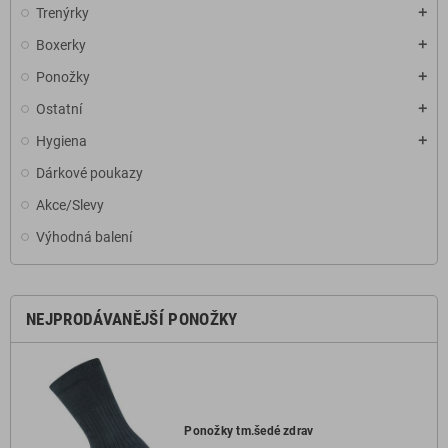
Trenýrky
add
Boxerky
add
Ponožky
add
Ostatní
add
Hygiena
add
Dárkové poukazy
Akce/Slevy
Výhodná balení
NEJPRODÁVANĚJŠÍ PONOŽKY
Ponožky tm.šedé zdrav