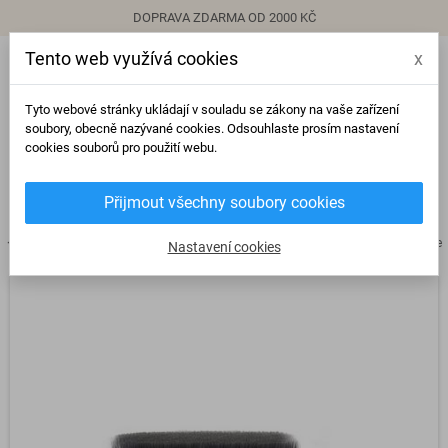
DOPRAVA ZDARMA OD 2000 KČ
Tento web využívá cookies
x
person
Přihlásit se
Tyto webové stránky ukládají v souladu se zákony na vaše zařízení
soubory, obecně nazývané cookies. Odsouhlaste prosím nastavení
cookies souborů pro použití webu.
0
view_headline
search
Přijmout všechny soubory cookies
chevron_right
chevron_right
chevron_right
Hygiena
Ekologické zubní kartáčky
Set zubních kartáčků Nanosmile 
Nastavení cookies