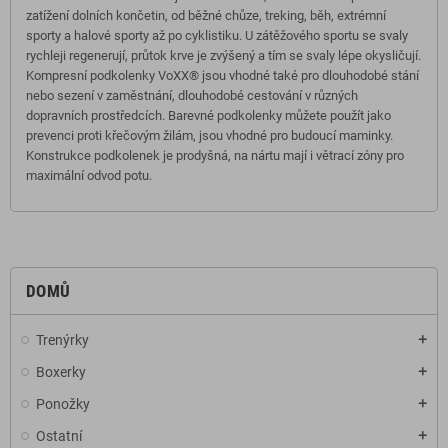
zatížení dolních končetin, od běžné chůze, treking, běh, extrémní
sporty a halové sporty až po cyklistiku. U zátěžového sportu se svaly
rychleji regenerují, průtok krve je zvýšený a tím se svaly lépe okysličují.
Kompresní podkolenky VoXX® jsou vhodné také pro dlouhodobé stání
nebo sezení v zaměstnání, dlouhodobé cestování v různých
dopravních prostředcích. Barevné podkolenky můžete použít jako
prevenci proti křečovým žilám, jsou vhodné pro budoucí maminky.
Konstrukce podkolenek je prodyšná, na nártu mají i větrací zóny pro
maximální odvod potu.
DOMŮ
Trenýrky
add
Boxerky
add
Ponožky
add
Ostatní
add