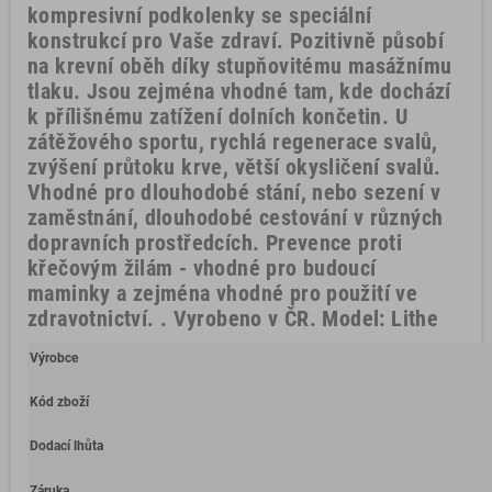
kompresivní podkolenky se speciální
konstrukcí pro Vaše zdraví. Pozitivně působí
na krevní oběh díky stupňovitému masážnímu
tlaku. Jsou zejména vhodné tam, kde dochází
k přílišnému zatížení dolních končetin. U
zátěžového sportu, rychlá regenerace svalů,
zvýšení průtoku krve, větší okysličení svalů.
Vhodné pro dlouhodobé stání, nebo sezení v
zaměstnání, dlouhodobé cestování v různých
dopravních prostředcích. Prevence proti
křečovým žilám - vhodné pro budoucí
maminky a zejména vhodné pro použití ve
zdravotnictví. . Vyrobeno v ČR. Model: Lithe
Výrobce
Kód zboží
Dodací lhůta
Záruka