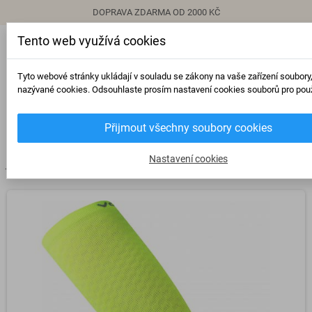
DOPRAVA ZDARMA OD 2000 KČ
Tento web využívá cookies
person
Přihlásit se
Tyto webové stránky ukládají v souladu se zákony na vaše zařízení soubory
nazývané cookies. Odsouhlaste prosím nastavení cookies souborů pro použ
0
Přijmout všechny soubory cookies
view_headline
search
Nastavení cookies
chevron_right
chevron_right
chevron_right
Ponožky
Kompresní podkolenky/ponožky
Kompresní podkolenky Lith