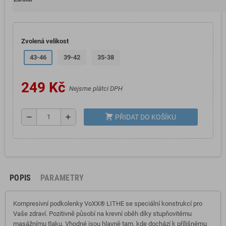
Zvolená velikost
43-46
39-42
35-38
249 Kč
Nejsme plátci DPH
shopping_cart
remove
add
PŘIDAT DO KOŠÍKU
POPIS
PARAMETRY
Kompresivní podkolenky VoXX® LITHE se speciální konstrukcí pro
Vaše zdraví. Pozitivně působí na krevní oběh díky stupňovitému
masážnímu tlaku. Vhodné jsou hlavně tam, kde dochází k přílišnému