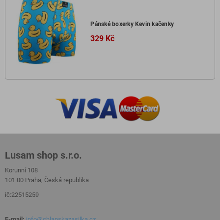
Pánské boxerky Kevin kačenky
329 Kč
Lusam shop s.r.o.
Korunní 108
101 00 Praha, Česká republika
ič:22515259
E-mail:
info@chlapskazasilka.cz