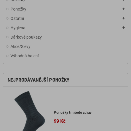
Ponožky
add
Ostatní
add
Hygiena
add
Dárkové poukazy
Akce/Slevy
Výhodná balení
NEJPRODÁVANĚJŠÍ PONOŽKY
Ponožky tm.šedé zdrav
99 Kč