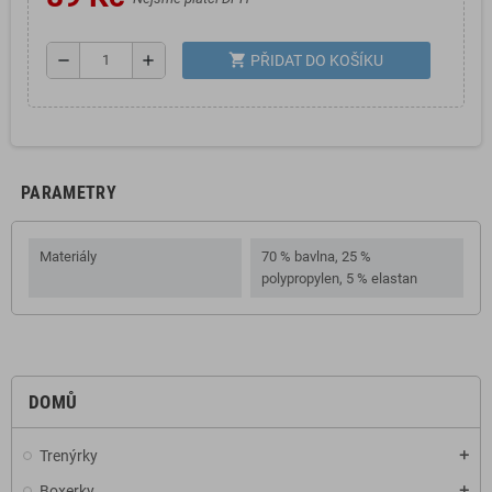
shopping_cart
remove
add
PŘIDAT DO KOŠÍKU
PARAMETRY
Materiály
70 % bavlna, 25 %
polypropylen, 5 % elastan
DOMŮ
Trenýrky
add
Boxerky
add