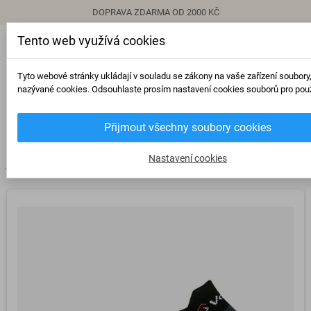
DOPRAVA ZDARMA OD 2000 KČ
Tento web využívá cookies
person
Přihlásit se
Tyto webové stránky ukládají v souladu se zákony na vaše zařízení soubory
nazývané cookies. Odsouhlaste prosím nastavení cookies souborů pro použ
0
Přijmout všechny soubory cookies
view_headline
search
Nastavení cookies
chevron_right
chevron_right
chevron_right
Ponožky
Kotníkové ponožky
Pánské a dámské kontníkové VOXX Loca