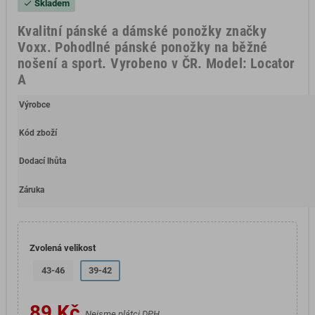
Skladem
check
Kvalitní pánské a dámské ponožky značky
Voxx. Pohodlné pánské ponožky na běžné
nošení a sport. Vyrobeno v ČR. Model: Locator
A
Výrobce
Kód zboží
Dodací lhůta
Záruka
Zvolená velikost
43-46
39-42
89 Kč
Nejsme plátci DPH