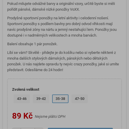
Pokud milujete odvážné barvy a originální vzory, určitě byste si měli
pořídit pánské, dámské nízké ponožky VoXX.
Prodyšné sportovní ponožky na letní aktivity i celodenní nošení.
Sportovní ponožky s podílem bavlny pro dobrý odvod vlhkosti mají
navíc prodyšné zóny na nártu a jemný nestahující lem. Ponožky jsou
dostupné i v nadměrných velikostech a mnoha barvách.
Balení obsahuje 1 pár ponožek.
Líbí se vám? Skvělé - přidejte je do košíku nebo si vyberte některé z
mnoha dalších stylových dámských, pánských nebo dětských
ponožek. U nás najdete opravdu ty nejvíc crazy ponožky, jaké si umíte
představit. Odesíláme do 24 hodin!
Zvolená velikost
43-46
39-42
35-38
47-50
89 Kč
Nejsme plátci DPH