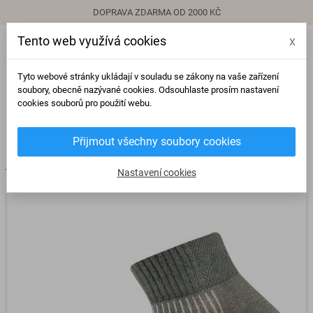
DOPRAVA ZDARMA OD 2000 KČ
Tento web využívá cookies
x
person
Přihlásit se
Tyto webové stránky ukládají v souladu se zákony na vaše zařízení
soubory, obecně nazývané cookies. Odsouhlaste prosím nastavení
cookies souborů pro použití webu.
0
view_headline
search
Přijmout všechny soubory cookies
chevron_right
chevron_right
chevron_right
Ponožky
Kotníkové ponožky
Barevné ponožky kotníkové Setr khaki
Nastavení cookies