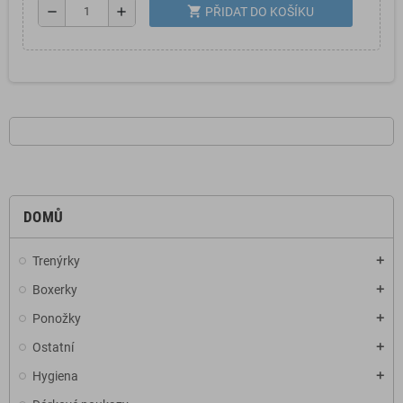
shopping_cart
remove
add
PŘIDAT DO KOŠÍKU
DOMŮ
Trenýrky
add
Boxerky
add
Ponožky
add
Ostatní
add
Hygiena
add