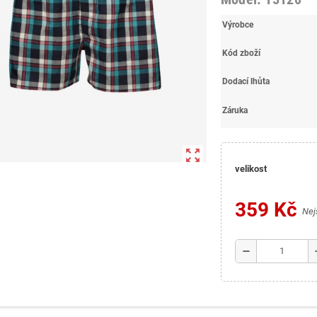
Výrobce
Kód zboží
Dodací lhůta
Záruka
zoom_out_map
velikost
359 Kč
Nej
remove
a