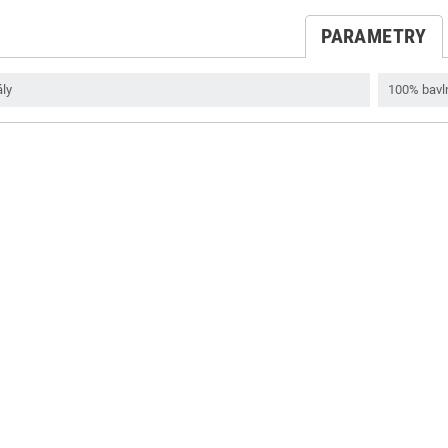
PARAMETRY
ály
100% bavl