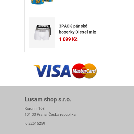
3PACK pánské
boxerky Diesel mix
1 099 Kč
Lusam shop s.r.o.
Korunní 108
101 00 Praha, Česká republika
ič:22515259