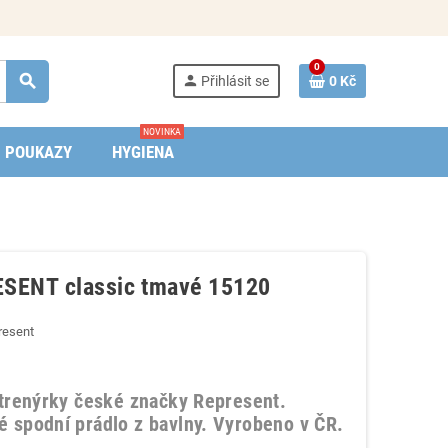
0
search
person
Přihlásit se
0 Kč
NOVINKA
POUKAZY
HYGIENA
SENT classic tmavé 15120
resent
 trenýrky české značky Represent.
 spodní prádlo z bavlny. Vyrobeno v ČR.