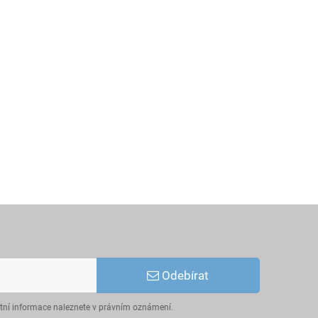
Odebírat
ktní informace naleznete v právním oznámení.