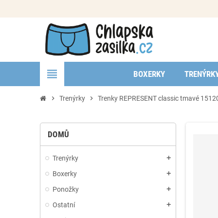
view_headline
BOXERKY
TRENÝRK
chevron_right
Trenýrky
chevron_right
Trenky REPRESENT classic tmavé 1512
DOMŮ
Trenýrky
add
Boxerky
add
Ponožky
add
Ostatní
add