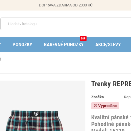
DOPRAVA ZDARMA OD 2000 KČ
TOP
Y
PONOŽKY
BAREVNÉ PONOŽKY
AKCE/SLEVY
0
Trenky REPRE
Značka
Rep
Vyprodáno
block
Kvalitní pánské
Pohodlné pánské
Model: 15120