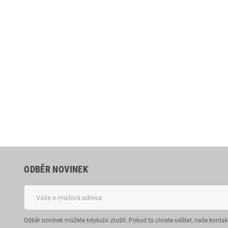
ODBĚR NOVINEK
Odběr novinek můžete kdykoliv zrušit. Pokud to chcete udělat, naše konta