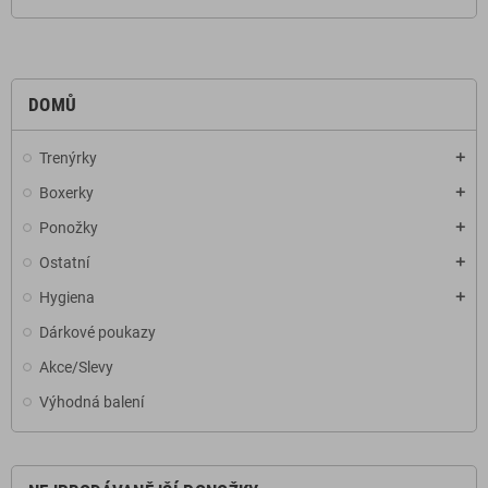
DOMŮ
Trenýrky
add
Boxerky
add
Ponožky
add
Ostatní
add
Hygiena
add
Dárkové poukazy
Akce/Slevy
Výhodná balení