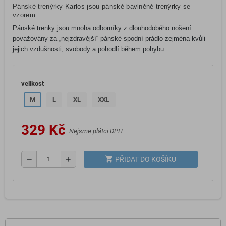
Pánské trenýrky Karlos jsou pánské bavlněné trenýrky se
vzorem.
Pánské trenky jsou mnoha odborníky z dlouhodobého nošení
považovány za „nejzdravější“ pánské spodní prádlo zejména kvůli
jejich vzdušnosti, svobody a pohodlí během pohybu.
velikost
M
L
XL
XXL
329 Kč
Nejsme plátci DPH
shopping_cart
remove
add
PŘIDAT DO KOŠÍKU