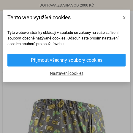
DOPRAVA ZDARMA OD 2000 KČ
Tento web využívá cookies
x
person
Přihlásit se
Tyto webové stránky ukládají v souladu se zákony na vaše zařízení
soubory, obecně nazývané cookies. Odsouhlaste prosím nastavení
cookies souborů pro použití webu.
0
view_headline
search
Přijmout všechny soubory cookies
chevron_right
chevron_right
chevron_right
Trenýrky
Voxx | Lonka
Pánské trenýrky Karlos pivo a chmel
Nastavení cookies